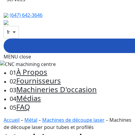
(647) 642-3646
fr
MENU
close
À Propos
01
Fournisseurs
02
Machineries D'occasion
03
Médias
04
FAQ
05
Accueil
–
Métal
–
Machines de découpe laser
– Machines
de découpe laser pour tubes et profilés