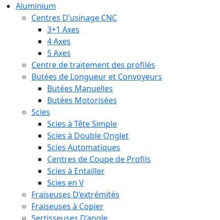
Aluminium
Centres D’usinage CNC
3+1 Axes
4 Axes
5 Axes
Centre de traitement des profilés
Butées de Longueur et Convoyeurs
Butées Manuelles
Butées Motorisées
Scies
Scies à Tête Simple
Scies à Double Onglet
Scies Automatiques
Centres de Coupe de Profils
Scies à Entailler
Scies en V
Fraiseuses D’extrémités
Fraiseuses à Copier
Sertisseuses D’angle