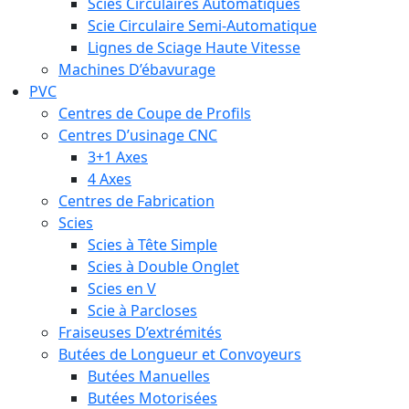
Scies Circulaires Automatiques
Scie Circulaire Semi-Automatique
Lignes de Sciage Haute Vitesse
Machines D’ébavurage
PVC
Centres de Coupe de Profils
Centres D’usinage CNC
3+1 Axes
4 Axes
Centres de Fabrication
Scies
Scies à Tête Simple
Scies à Double Onglet
Scies en V
Scie à Parcloses
Fraiseuses D’extrémités
Butées de Longueur et Convoyeurs
Butées Manuelles
Butées Motorisées