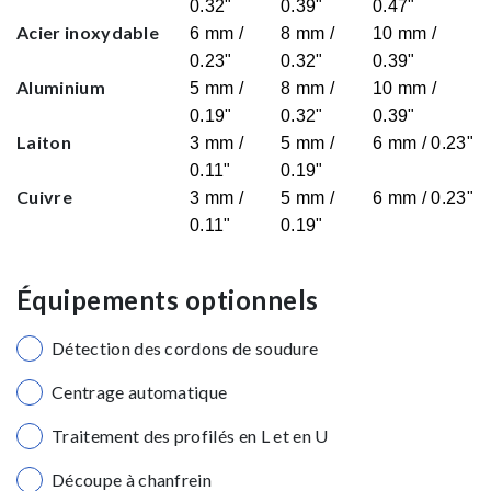
0.32"
0.39"
0.47"
Acier inoxydable
6 mm /
8 mm /
10 mm /
0.23"
0.32"
0.39"
Aluminium
5 mm /
8 mm /
10 mm /
0.19"
0.32"
0.39"
Laiton
3 mm /
5 mm /
6 mm / 0.23"
0.11"
0.19"
Cuivre
3 mm /
5 mm /
6 mm / 0.23"
0.11"
0.19"
Équipements optionnels
Détection des cordons de soudure
Centrage automatique
Traitement des profilés en L et en U
Découpe à chanfrein