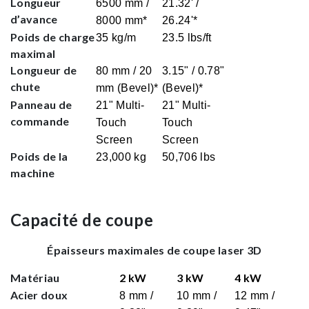
Longueur
6500 mm /
21.32' /
d’avance
8000 mm*
26.24'*
Poids de charge
35 kg/m
23.5 lbs/ft
maximal
Longueur de
80 mm / 20
3.15" / 0.78"
chute
mm (Bevel)*
(Bevel)*
Panneau de
21" Multi-
21" Multi-
commande
Touch
Touch
Screen
Screen
Poids de la
23,000 kg
50,706 lbs
machine
Capacité de coupe
Épaisseurs maximales de coupe laser 3D
Matériau
2 kW
3 kW
4 kW
Acier doux
8 mm /
10 mm /
12 mm /