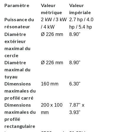
Paramètre
Valeur
Valeur
métrique
impériale
Puissance du
2 kW / 3 kW
2.7 hp / 4.0
résonateur
/ 4 kW
hp / 5.4 hp
Diamètre
Ø 226 mm
8.90"
extérieur
maximal du
cercle
Diamètre
Ø 226 mm
8.90"
maximal du
tuyau
Dimensions
160 mm
6.30"
maximales du
profilé carré
Dimensions
200 x 100
7.87" x
maximales du
mm
3.93"
profilé
rectangulaire