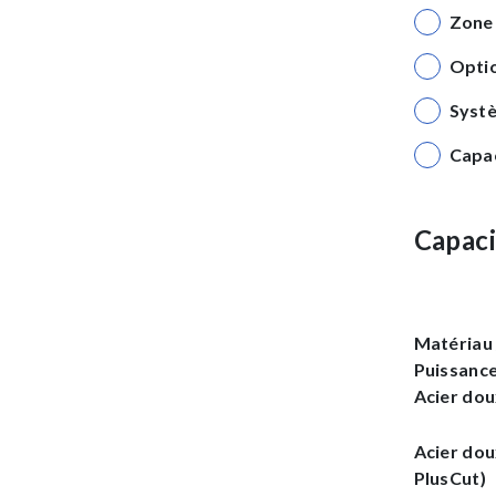
Zone 
Opti
Syst
Capac
Capaci
Matériau 
Puissanc
Acier do
Acier dou
PlusCut)