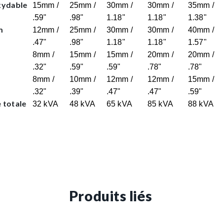
xydable
15mm /
25mm /
30mm /
30mm /
35mm /
.59"
.98"
1.18"
1.18"
1.38"
m
12mm /
25mm /
30mm /
30mm /
40mm /
.47"
.98"
1.18"
1.18"
1.57"
8mm /
15mm /
15mm /
20mm /
20mm /
.32"
.59"
.59"
.78"
.78"
8mm /
10mm /
12mm /
12mm /
15mm /
.32"
.39"
.47"
.47"
.59"
 totale
32 kVA
48 kVA
65 kVA
85 kVA
88 kVA
Produits liés