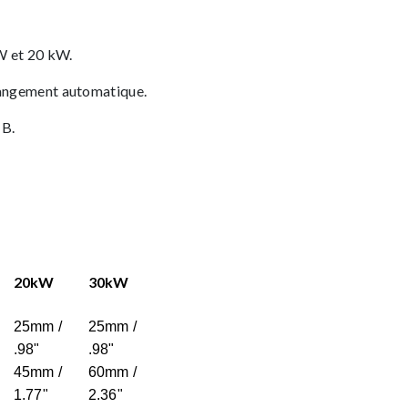
W et 20 kW.
hangement automatique.
 B.
20kW
30kW
25mm /
25mm /
.98"
.98"
45mm /
60mm /
1.77"
2.36"