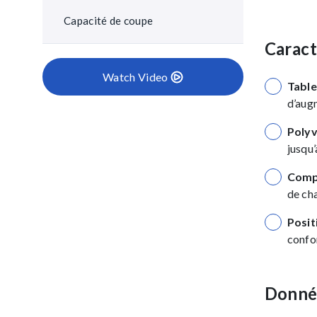
Capacité de coupe
Caract
Watch Video
Table
d’aug
Polyv
jusqu
Compa
de ch
Posit
confor
Donné