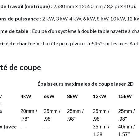
de travail (métrique)
: 2530 mm × 12550 mm / 8,2 pi × 40 pi.
ons de puissance
: 2 kW, 3 kW, 4 kW, 6 kW, 8 kW, 10 kW, 12 k
ème de table
: Équipé d’un système à double table navette à c
ité de chanfrein
: La tête peut pivoter à ±45° sur les axes A et
té de coupe
Épaisseurs maximales de coupe laser 2D
/
4kW
6kW
8kW
12kW
15kW
e
ux
20mm /
25mm /
25mm /
25mm /
25mm /
.78"
.98"
.98"
.98"
.98"
x (avec
—
—
—
35mm /
40mm /
1.38"
1.57"