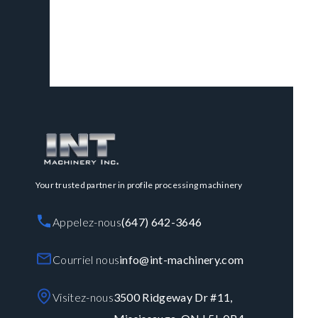
Your trusted partner in profile processing machinery
Appelez-nous
(647) 642-3646
Courriel nous
info@int-machinery.com
Visitez-nous
3500 Ridgeway Dr #11,