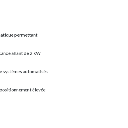
matique permettant
sance allant de 2 kW
de systèmes automatisés
 positionnement élevée,