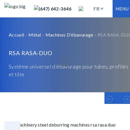
(647) 642-3646
FR
MENU
Accueil
–
Métal
–
Machines D'ébavurage
– RSA RASA-DU
RSA RASA-DUO
Système universel d’ébavurage pour tubes, profilés
et tôle