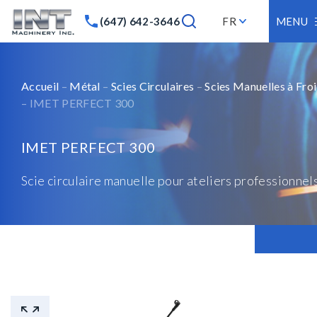
(647) 642-3646
FR
MENU
Accueil
–
Métal
–
Scies Circulaires
–
Scies Manuelles à Fro
– IMET PERFECT 300
IMET PERFECT 300
Scie circulaire manuelle pour ateliers professionnel