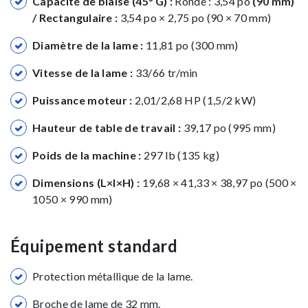
Capacité de biaise (45° G) :
Ronde : 3,54 po
(90 mm)
/ Rectangulaire :
3,54 po × 2,75 po (90 × 70 mm)
Diamètre de la lame :
11,81 po (300 mm)
Vitesse de la lame :
33/66 tr/min
Puissance moteur :
2,01/2,68 HP (1,5/2 kW)
Hauteur de table de travail :
39,17 po (995 mm)
Poids de la machine :
297 lb (135 kg)
Dimensions (L×l×H) :
19,68 × 41,33 × 38,97 po (500 ×
1050 × 990 mm)
Équipement standard
Protection métallique de la lame.
Broche de lame de 32 mm.