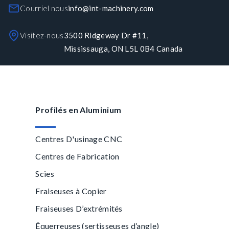
Courriel nous
info@int-machinery.com
Visitez-nous
3500 Ridgeway Dr #11,
Mississauga, ON L5L 0B4 Canada
Profilés en Aluminium
Centres D'usinage CNC
Centres de Fabrication
Scies
Fraiseuses à Copier
Fraiseuses D’extrémités
Équerreuses (sertisseuses d’angle)