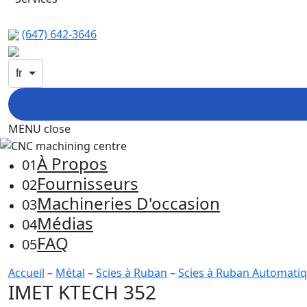
(647) 642-3646
fr
MENU
close
À Propos
01
Fournisseurs
02
Machineries D'occasion
03
Médias
04
FAQ
05
Accueil
–
Métal
–
Scies à Ruban
–
Scies à Ruban Automati
IMET KTECH 352