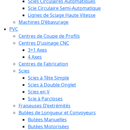
Scies Circulaires Automatiques
Scie Circulaire Semi-Automatique
Lignes de Sciage Haute Vitesse
Machines D’ébavurage
PVC
Centres de Coupe de Profils
Centres D’usinage CNC
3+1 Axes
4 Axes
Centres de Fabrication
Scies
Scies à Tête Simple
Scies à Double Onglet
Scies en V
Scie à Parcloses
Fraiseuses D’extrémités
Butées de Longueur et Convoyeurs
Butées Manuelles
Butées Motorisées