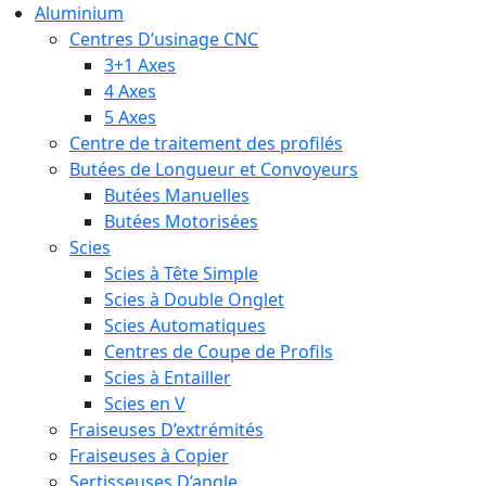
Aluminium
Centres D’usinage CNC
3+1 Axes
4 Axes
5 Axes
Centre de traitement des profilés
Butées de Longueur et Convoyeurs
Butées Manuelles
Butées Motorisées
Scies
Scies à Tête Simple
Scies à Double Onglet
Scies Automatiques
Centres de Coupe de Profils
Scies à Entailler
Scies en V
Fraiseuses D’extrémités
Fraiseuses à Copier
Sertisseuses D’angle