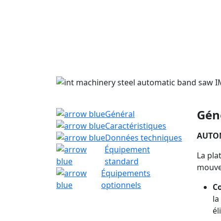
Gén
Général
Caractéristiques
AUTOM
Données techniques
Équipement
La pla
standard
mouvem
Équipements
optionnels
Co
la
él