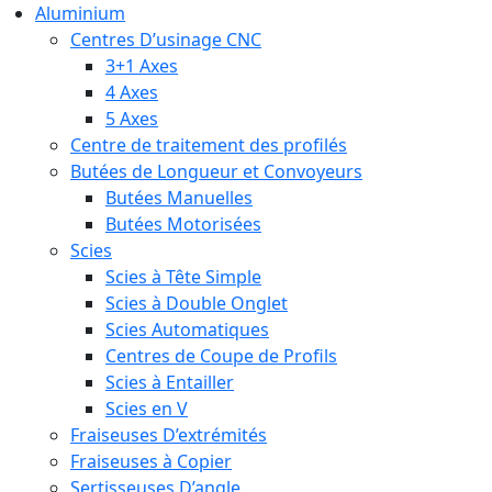
Aluminium
Centres D’usinage CNC
3+1 Axes
4 Axes
5 Axes
Centre de traitement des profilés
Butées de Longueur et Convoyeurs
Butées Manuelles
Butées Motorisées
Scies
Scies à Tête Simple
Scies à Double Onglet
Scies Automatiques
Centres de Coupe de Profils
Scies à Entailler
Scies en V
Fraiseuses D’extrémités
Fraiseuses à Copier
Sertisseuses D’angle