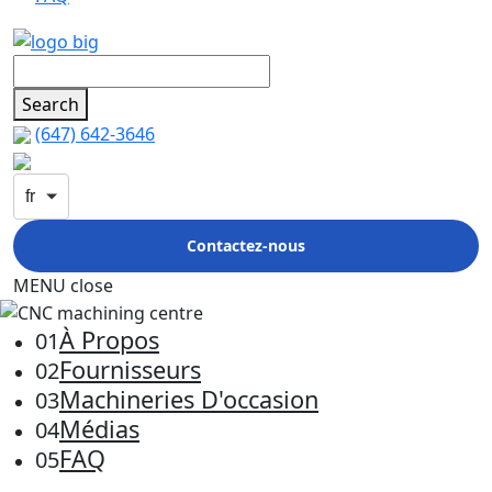
Search
(647) 642-3646
fr
Contactez-nous
MENU
close
À Propos
01
Fournisseurs
02
Machineries D'occasion
03
Médias
04
FAQ
05