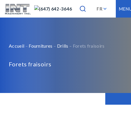
(647) 642-3646
FR
MEN
Accueil
–
Fournitures
–
Drills
– Forets fraisoirs
Forets fraisoirs