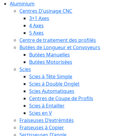
Aluminium
Centres D’usinage CNC
3+1 Axes
4 Axes
5 Axes
Centre de traitement des profilés
Butées de Longueur et Convoyeurs
Butées Manuelles
Butées Motorisées
Scies
Scies à Tête Simple
Scies à Double Onglet
Scies Automatiques
Centres de Coupe de Profils
Scies à Entailler
Scies en V
Fraiseuses D’extrémités
Fraiseuses à Copier
Sertisseuses D’angle