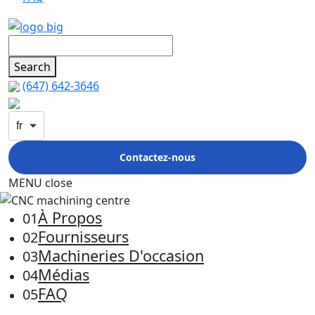
Search
(647) 642-3646
fr
Contactez-nous
MENU
close
À Propos
01
Fournisseurs
02
Machineries D'occasion
03
Médias
04
FAQ
05